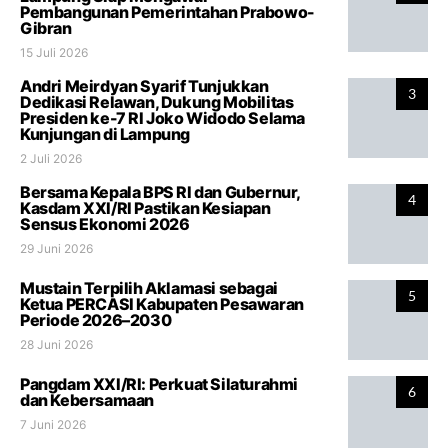
Pembangunan Pemerintahan Prabowo-
Gibran
15 Juli 2026
Andri Meirdyan Syarif Tunjukkan
3
Dedikasi Relawan, Dukung Mobilitas
Presiden ke-7 RI Joko Widodo Selama
Kunjungan di Lampung
2 Juli 2026
Bersama Kepala BPS RI dan Gubernur,
4
Kasdam XXI/RI Pastikan Kesiapan
Sensus Ekonomi 2026
29 Juni 2026
Mustain Terpilih Aklamasi sebagai
5
Ketua PERCASI Kabupaten Pesawaran
Periode 2026–2030
28 Juni 2026
Pangdam XXI/RI: Perkuat Silaturahmi
6
dan Kebersamaan
7 Juni 2026