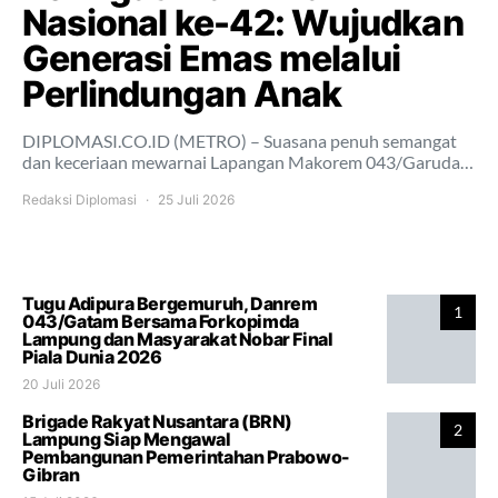
Nasional ke-42: Wujudkan
Generasi Emas melalui
Perlindungan Anak
DIPLOMASI.CO.ID (METRO) – Suasana penuh semangat
dan keceriaan mewarnai Lapangan Makorem 043/Garuda…
Redaksi Diplomasi
25 Juli 2026
Tugu Adipura Bergemuruh, Danrem
1
043/Gatam Bersama Forkopimda
Lampung dan Masyarakat Nobar Final
Piala Dunia 2026
20 Juli 2026
Brigade Rakyat Nusantara (BRN)
2
Lampung Siap Mengawal
Pembangunan Pemerintahan Prabowo-
Gibran