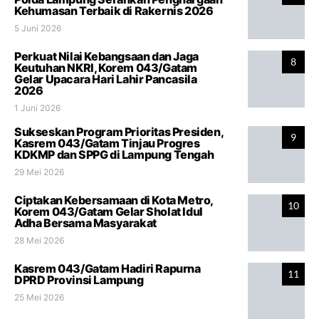
Kehumasan Terbaik di Rakernis 2026
5 Juni 2026
Perkuat Nilai Kebangsaan dan Jaga
8
Keutuhan NKRI, Korem 043/Gatam
Gelar Upacara Hari Lahir Pancasila
2026
1 Juni 2026
Sukseskan Program Prioritas Presiden,
9
Kasrem 043/Gatam Tinjau Progres
KDKMP dan SPPG di Lampung Tengah
29 Mei 2026
Ciptakan Kebersamaan di Kota Metro,
10
Korem 043/Gatam Gelar Sholat Idul
Adha Bersama Masyarakat
28 Mei 2026
Kasrem 043/Gatam Hadiri Rapurna
11
DPRD Provinsi Lampung
25 Mei 2026