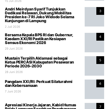
15 Juli 2026
Andri Meirdyan Syarif Tunjukkan
3
Dedikasi Relawan, Dukung Mobilitas
Presiden ke-7 RI Joko Widodo Selama
Kunjungan di Lampung
2 Juli 2026
Bersama Kepala BPS RI dan Gubernur,
4
Kasdam XXI/RI Pastikan Kesiapan
Sensus Ekonomi 2026
29 Juni 2026
Mustain Terpilih Aklamasi sebagai
5
Ketua PERCASI Kabupaten Pesawaran
Periode 2026–2030
28 Juni 2026
Pangdam XXI/RI: Perkuat Silaturahmi
6
dan Kebersamaan
7 Juni 2026
Apresiasi Kinerja Jajaran, Kabid Humas
7
Polda Lampung Serahkan Penghargaan