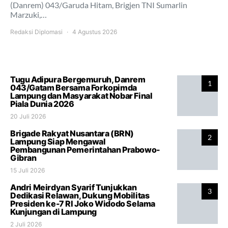
(Danrem) 043/Garuda Hitam, Brigjen TNI Sumarlin
Marzuki,…
Redaksi Diplomasi
4 Agustus 2026
Tugu Adipura Bergemuruh, Danrem
1
043/Gatam Bersama Forkopimda
Lampung dan Masyarakat Nobar Final
Piala Dunia 2026
20 Juli 2026
Brigade Rakyat Nusantara (BRN)
2
Lampung Siap Mengawal
Pembangunan Pemerintahan Prabowo-
Gibran
15 Juli 2026
Andri Meirdyan Syarif Tunjukkan
3
Dedikasi Relawan, Dukung Mobilitas
Presiden ke-7 RI Joko Widodo Selama
Kunjungan di Lampung
2 Juli 2026