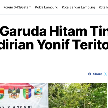
Korem 043/Gatam
Polda Lampung
Kota Bandar Lampung
Kota 
aruda Hitam Tin
rian Yonif Teritor
Share