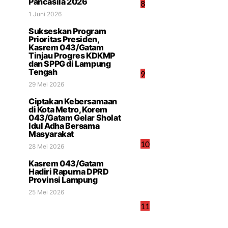
Pancasila 2026
8
1 Juni 2026
Sukseskan Program
Prioritas Presiden,
Kasrem 043/Gatam
Tinjau Progres KDKMP
dan SPPG di Lampung
Tengah
9
29 Mei 2026
Ciptakan Kebersamaan
di Kota Metro, Korem
043/Gatam Gelar Sholat
Idul Adha Bersama
Masyarakat
10
28 Mei 2026
Kasrem 043/Gatam
Hadiri Rapurna DPRD
Provinsi Lampung
25 Mei 2026
11