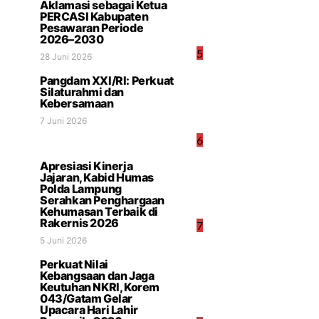
Aklamasi sebagai Ketua
PERCASI Kabupaten
Pesawaran Periode
2026–2030
5
28 Juni 2026
Pangdam XXI/RI: Perkuat
Silaturahmi dan
Kebersamaan
7 Juni 2026
6
Apresiasi Kinerja
Jajaran, Kabid Humas
Polda Lampung
Serahkan Penghargaan
Kehumasan Terbaik di
Rakernis 2026
7
5 Juni 2026
Perkuat Nilai
Kebangsaan dan Jaga
Keutuhan NKRI, Korem
043/Gatam Gelar
Upacara Hari Lahir