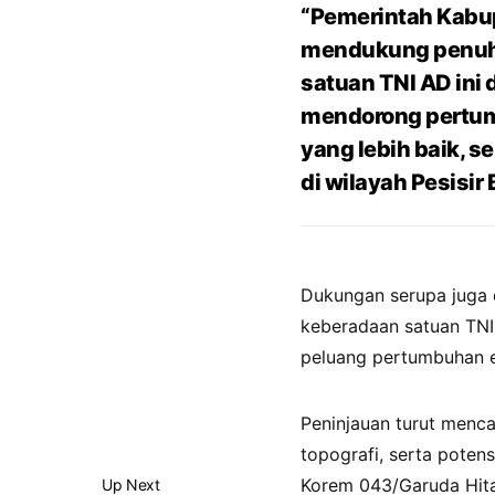
“Pemerintah Kabup
mendukung penuh 
satuan TNI AD in
mendorong pertum
yang lebih baik,
di wilayah Pesisir 
Dukungan serupa juga 
keberadaan satuan TNI
peluang pertumbuhan e
Peninjauan turut menca
topografi, serta poten
Korem 043/Garuda Hita
Up Next