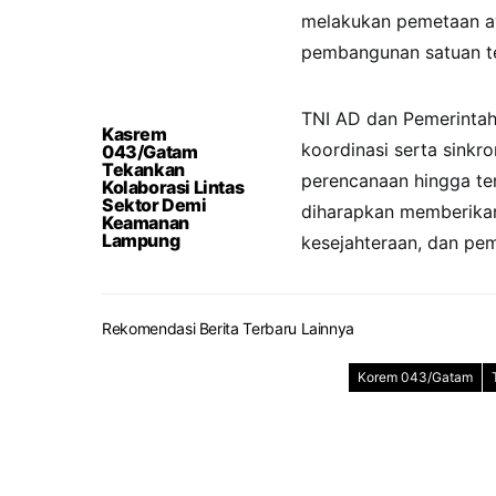
melakukan pemetaan a
pembangunan satuan ter
TNI AD dan Pemerintah
Kasrem
koordinasi serta sinkr
043/Gatam
Tekankan
perencanaan hingga te
Kolaborasi Lintas
Sektor Demi
diharapkan memberikan
Keamanan
Lampung
kesejahteraan, dan pem
Rekomendasi Berita Terbaru Lainnya
Korem 043/Gatam