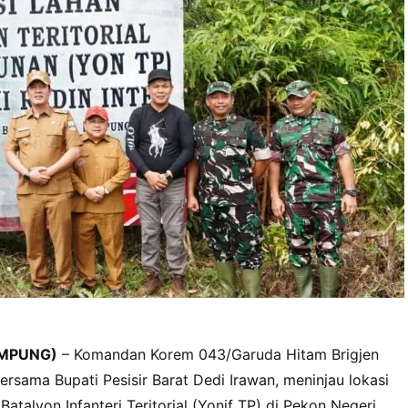
MPUNG)
– Komandan Korem 043/Garuda Hitam Brigjen
ersama Bupati Pesisir Barat Dedi Irawan, meninjau lokasi
talyon Infanteri Teritorial (Yonif TP) di Pekon Negeri