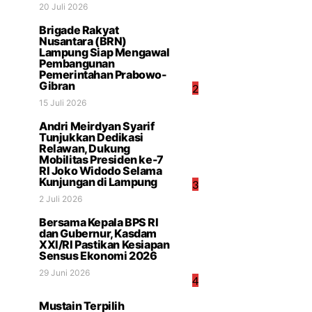
20 Juli 2026
Brigade Rakyat
Nusantara (BRN)
Lampung Siap Mengawal
Pembangunan
Pemerintahan Prabowo-
Gibran
2
15 Juli 2026
Andri Meirdyan Syarif
Tunjukkan Dedikasi
Relawan, Dukung
Mobilitas Presiden ke-7
RI Joko Widodo Selama
Kunjungan di Lampung
3
2 Juli 2026
Bersama Kepala BPS RI
dan Gubernur, Kasdam
XXI/RI Pastikan Kesiapan
Sensus Ekonomi 2026
29 Juni 2026
4
Mustain Terpilih