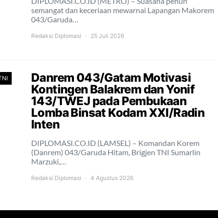
DIPLOMASI.CO.ID (METRO) – Suasana penuh
semangat dan keceriaan mewarnai Lapangan Makorem
043/Garuda…
Redaksi Diplomasi
25 Juli 2026
Danrem 043/Gatam Motivasi
TNI
Kontingen Balakrem dan Yonif
143/TWEJ pada Pembukaan
Lomba Binsat Kodam XXI/Radin
Inten
DIPLOMASI.CO.ID (LAMSEL) – Komandan Korem
(Danrem) 043/Garuda Hitam, Brigjen TNI Sumarlin
Marzuki,…
Redaksi Diplomasi
4 Agustus 2026