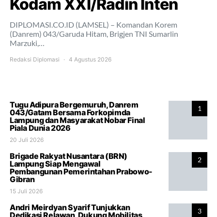
Kodam XXI/Radin Inten
DIPLOMASI.CO.ID (LAMSEL) – Komandan Korem
(Danrem) 043/Garuda Hitam, Brigjen TNI Sumarlin
Marzuki,…
Redaksi Diplomasi
4 Agustus 2026
Tugu Adipura Bergemuruh, Danrem
1
043/Gatam Bersama Forkopimda
Lampung dan Masyarakat Nobar Final
Piala Dunia 2026
20 Juli 2026
Brigade Rakyat Nusantara (BRN)
2
Lampung Siap Mengawal
Pembangunan Pemerintahan Prabowo-
Gibran
15 Juli 2026
Andri Meirdyan Syarif Tunjukkan
3
Dedikasi Relawan, Dukung Mobilitas