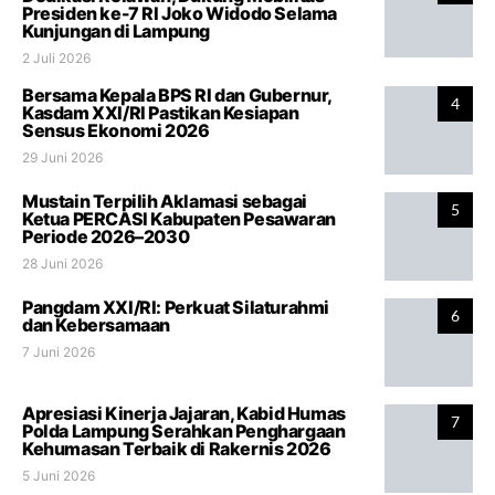
Presiden ke-7 RI Joko Widodo Selama
Kunjungan di Lampung
2 Juli 2026
Bersama Kepala BPS RI dan Gubernur,
4
Kasdam XXI/RI Pastikan Kesiapan
Sensus Ekonomi 2026
29 Juni 2026
Mustain Terpilih Aklamasi sebagai
5
Ketua PERCASI Kabupaten Pesawaran
Periode 2026–2030
28 Juni 2026
Pangdam XXI/RI: Perkuat Silaturahmi
6
dan Kebersamaan
7 Juni 2026
Apresiasi Kinerja Jajaran, Kabid Humas
7
Polda Lampung Serahkan Penghargaan
Kehumasan Terbaik di Rakernis 2026
5 Juni 2026