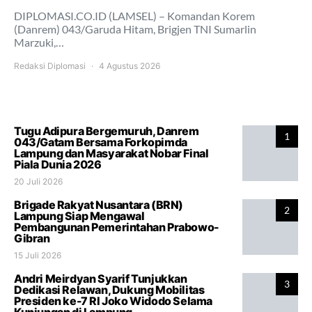
DIPLOMASI.CO.ID (LAMSEL) – Komandan Korem
(Danrem) 043/Garuda Hitam, Brigjen TNI Sumarlin
Marzuki,…
Redaksi Diplomasi
4 Agustus 2026
Tugu Adipura Bergemuruh, Danrem
1
043/Gatam Bersama Forkopimda
Lampung dan Masyarakat Nobar Final
Piala Dunia 2026
20 Juli 2026
Brigade Rakyat Nusantara (BRN)
2
Lampung Siap Mengawal
Pembangunan Pemerintahan Prabowo-
Gibran
15 Juli 2026
Andri Meirdyan Syarif Tunjukkan
3
Dedikasi Relawan, Dukung Mobilitas
Presiden ke-7 RI Joko Widodo Selama
Kunjungan di Lampung