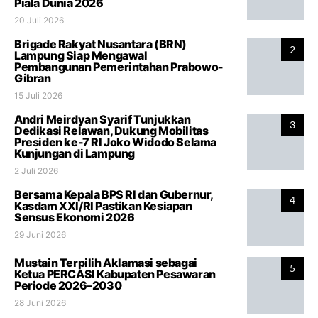
Piala Dunia 2026
20 Juli 2026
Brigade Rakyat Nusantara (BRN)
2
Lampung Siap Mengawal
Pembangunan Pemerintahan Prabowo-
Gibran
15 Juli 2026
Andri Meirdyan Syarif Tunjukkan
3
Dedikasi Relawan, Dukung Mobilitas
Presiden ke-7 RI Joko Widodo Selama
Kunjungan di Lampung
2 Juli 2026
Bersama Kepala BPS RI dan Gubernur,
4
Kasdam XXI/RI Pastikan Kesiapan
Sensus Ekonomi 2026
29 Juni 2026
Mustain Terpilih Aklamasi sebagai
5
Ketua PERCASI Kabupaten Pesawaran
Periode 2026–2030
28 Juni 2026