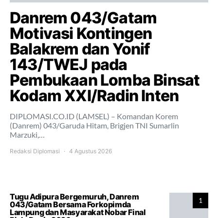
Danrem 043/Gatam
Motivasi Kontingen
Balakrem dan Yonif
143/TWEJ pada
Pembukaan Lomba Binsat
Kodam XXI/Radin Inten
DIPLOMASI.CO.ID (LAMSEL) – Komandan Korem
(Danrem) 043/Garuda Hitam, Brigjen TNI Sumarlin
Marzuki,…
Redaksi Diplomasi
4 Agustus 2026
Tugu Adipura Bergemuruh, Danrem
1
043/Gatam Bersama Forkopimda
Lampung dan Masyarakat Nobar Final