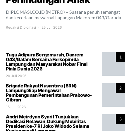
DIPLOMASI.CO.ID (METRO) – Suasana penuh semangat
dan keceriaan mewarnai Lapangan Makorem 043/Garuda…
Redaksi Diplomasi
25 Juli 2026
Tugu Adipura Bergemuruh, Danrem
1
043/Gatam Bersama Forkopimda
Lampung dan Masyarakat Nobar Final
Piala Dunia 2026
20 Juli 2026
Brigade Rakyat Nusantara (BRN)
2
Lampung Siap Mengawal
Pembangunan Pemerintahan Prabowo-
Gibran
15 Juli 2026
Andri Meirdyan Syarif Tunjukkan
3
Dedikasi Relawan, Dukung Mobilitas
Presiden ke-7 RI Joko Widodo Selama
Kunjungan di Lampung