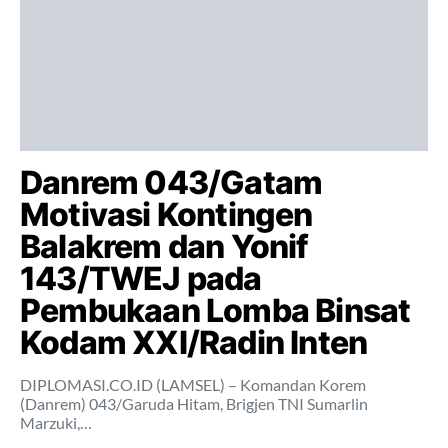
Danrem 043/Gatam
Motivasi Kontingen
Balakrem dan Yonif
143/TWEJ pada
Pembukaan Lomba Binsat
Kodam XXI/Radin Inten
DIPLOMASI.CO.ID (LAMSEL) – Komandan Korem
(Danrem) 043/Garuda Hitam, Brigjen TNI Sumarlin
Marzuki,…