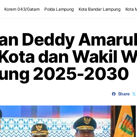
Korem 043/Gatam
Polda Lampung
Kota Bandar Lampung
Kota 
an Deddy Amarull
Kota dan Wakil W
pung 2025-2030
Share