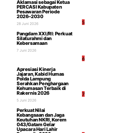
Aklamasi sebagai Ketua
PERCASI Kabupaten
Pesawaran Periode
2026–2030
5
28 Juni 2026
Pangdam XXI/RI: Perkuat
Silaturahmi dan
Kebersamaan
7 Juni 2026
6
Apresiasi Kinerja
Jajaran, Kabid Humas
Polda Lampung
Serahkan Penghargaan
Kehumasan Terbaik di
Rakernis 2026
7
5 Juni 2026
Perkuat Nilai
Kebangsaan dan Jaga
Keutuhan NKRI, Korem
043/Gatam Gelar
Upacara Hari Lahir