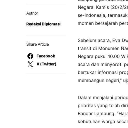
Negara, Kamis (20/2/202
Author
se-Indonesia, termasuk
momen bersejarah perta
Redaksi Diplomasi
Sebelum acara, Eva Dw
Share Article
transit di Monumen Nas
Facebook
Negara pukul 10.00 WIB
X (Twitter)
acara dan menyoroti pe
bertukar informasi pr
membangun negeri,” uj
Dalam menjalani perio
prioritas yang telah d
Bandar Lampung. “Hara
kebutuhan warga secar