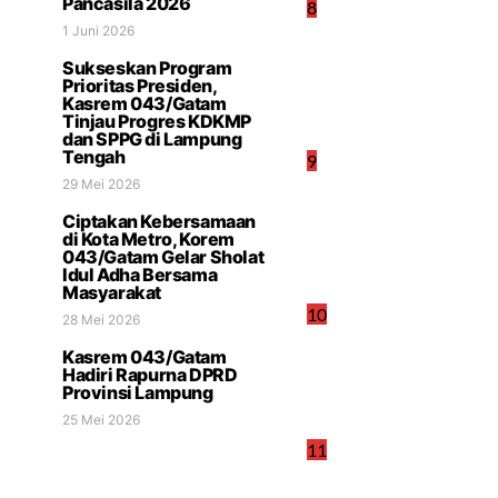
Pancasila 2026
8
1 Juni 2026
Sukseskan Program
Prioritas Presiden,
Kasrem 043/Gatam
Tinjau Progres KDKMP
dan SPPG di Lampung
Tengah
9
29 Mei 2026
Ciptakan Kebersamaan
di Kota Metro, Korem
043/Gatam Gelar Sholat
Idul Adha Bersama
Masyarakat
10
28 Mei 2026
Kasrem 043/Gatam
Hadiri Rapurna DPRD
Provinsi Lampung
25 Mei 2026
11