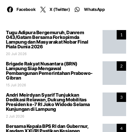
Facebook
X (Twitter)
WhatsApp
Tugu Adipura Bergemuruh, Danrem
1
043/Gatam Bersama Forkopimda
Lampung dan Masyarakat Nobar Final
Piala Dunia 2026
20 Juli 2026
Brigade Rakyat Nusantara (BRN)
2
Lampung Siap Mengawal
Pembangunan Pemerintahan Prabowo-
Gibran
15 Juli 2026
Andri Meirdyan Syarif Tunjukkan
3
Dedikasi Relawan, Dukung Mobilitas
Presiden ke-7 RI Joko Widodo Selama
Kunjungan di Lampung
2 Juli 2026
Bersama Kepala BPS RI dan Gubernur,
4
Kasdam XXI/RI Pastikan Kesiapan