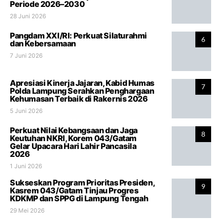
Periode 2026–2030
28 Juni 2026
Pangdam XXI/RI: Perkuat Silaturahmi
6
dan Kebersamaan
7 Juni 2026
Apresiasi Kinerja Jajaran, Kabid Humas
7
Polda Lampung Serahkan Penghargaan
Kehumasan Terbaik di Rakernis 2026
5 Juni 2026
Perkuat Nilai Kebangsaan dan Jaga
8
Keutuhan NKRI, Korem 043/Gatam
Gelar Upacara Hari Lahir Pancasila
2026
1 Juni 2026
Sukseskan Program Prioritas Presiden,
9
Kasrem 043/Gatam Tinjau Progres
KDKMP dan SPPG di Lampung Tengah
29 Mei 2026