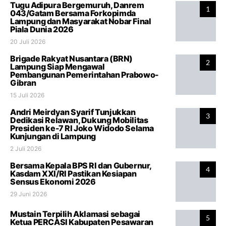
Tugu Adipura Bergemuruh, Danrem
1
043/Gatam Bersama Forkopimda
Lampung dan Masyarakat Nobar Final
Piala Dunia 2026
20 Juli 2026
Brigade Rakyat Nusantara (BRN)
2
Lampung Siap Mengawal
Pembangunan Pemerintahan Prabowo-
Gibran
15 Juli 2026
Andri Meirdyan Syarif Tunjukkan
3
Dedikasi Relawan, Dukung Mobilitas
Presiden ke-7 RI Joko Widodo Selama
Kunjungan di Lampung
2 Juli 2026
Bersama Kepala BPS RI dan Gubernur,
4
Kasdam XXI/RI Pastikan Kesiapan
Sensus Ekonomi 2026
29 Juni 2026
Mustain Terpilih Aklamasi sebagai
5
Ketua PERCASI Kabupaten Pesawaran