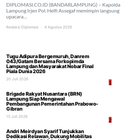
DIPLOMASI.CO.ID (BANDARLAMPUNG) – Kapolda
Lampung Irjen Pol. Helfi Assegaf memimpin langsung
upacara…
Redaksi Diplomasi
4 Agustus 2026
Tugu Adipura Bergemuruh, Danrem
043/Gatam Bersama Forkopimda
Lampung dan Masyarakat Nobar Final
Piala Dunia 2026
20 Juli 2026
1
Brigade Rakyat Nusantara (BRN)
Lampung Siap Mengawal
Pembangunan Pemerintahan Prabowo-
Gibran
15 Juli 2026
2
Andri Meirdyan Syarif Tunjukkan
Dedikasi Relawan, Dukung Mobilitas