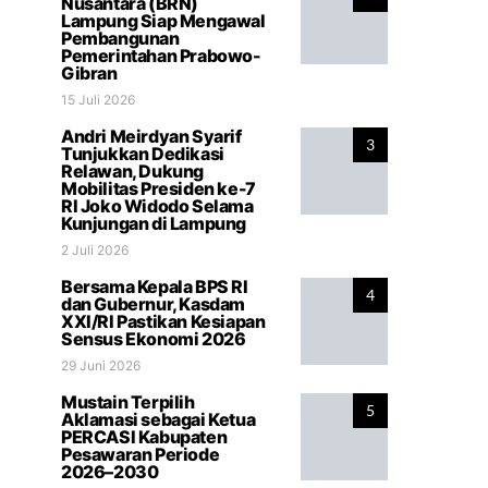
Nusantara (BRN)
Lampung Siap Mengawal
Pembangunan
Pemerintahan Prabowo-
Gibran
15 Juli 2026
Andri Meirdyan Syarif
3
Tunjukkan Dedikasi
Relawan, Dukung
Mobilitas Presiden ke-7
RI Joko Widodo Selama
Kunjungan di Lampung
2 Juli 2026
Bersama Kepala BPS RI
4
dan Gubernur, Kasdam
XXI/RI Pastikan Kesiapan
Sensus Ekonomi 2026
29 Juni 2026
Mustain Terpilih
5
Aklamasi sebagai Ketua
PERCASI Kabupaten
Pesawaran Periode
2026–2030