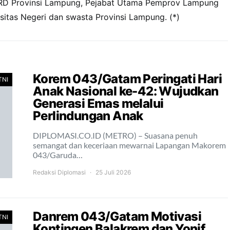
D Provinsi Lampung, Pejabat Utama Pemprov Lampung
sitas Negeri dan swasta Provinsi Lampung. (*)
Korem 043/Gatam Peringati Hari
TNI
Anak Nasional ke-42: Wujudkan
Generasi Emas melalui
Perlindungan Anak
DIPLOMASI.CO.ID (METRO) – Suasana penuh
semangat dan keceriaan mewarnai Lapangan Makorem
043/Garuda…
Redaksi Diplomasi
25 Juli 2026
Danrem 043/Gatam Motivasi
TNI
Kontingen Balakrem dan Yonif