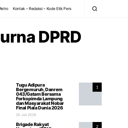
Metro
Kontak – Redaksi – Kode Etik Pers
purna DPRD
Tugu Adipura
1
Bergemuruh, Danrem
043/Gatam Bersama
Forkopimda Lampung
dan Masyarakat Nobar
Final Piala Dunia 2026
20 Juli 2026
Brigade Rakyat
2