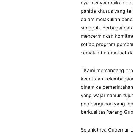
nya menyampaikan pen
panitia khusus yang te
dalam melakukan penda
sungguh. Berbagai cat
mencerminkan komitme
setiap program pemban
semakin bermanfaat da
” Kami memandang pros
kemitraan kelembagaan 
dinamika pemerintahan
yang wajar namun tujua
pembangunan yang lebi
berkualitas,”terang Gub
Selanjutnya Gubernur