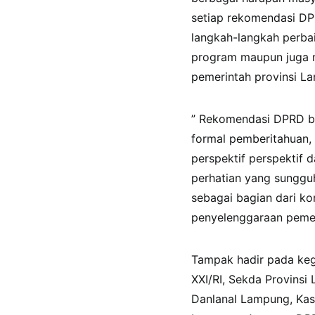
setiap rekomendasi DP
langkah-langkah perba
program maupun juga m
pemerintah provinsi L
” Rekomendasi DPRD bu
formal pemberitahuan,
perspektif perspektif 
perhatian yang sunggu
sebagai bagian dari k
penyelenggaraan pemer
Tampak hadir pada keg
XXI/RI, Sekda Provins
Danlanal Lampung, Kas