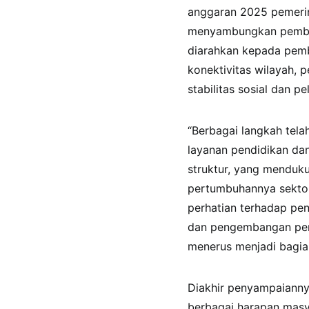
anggaran 2025 pemerin
menyambungkan pemba
diarahkan kepada pemb
konektivitas wilayah,
stabilitas sosial dan p
“Berbagai langkah tel
layanan pendidikan d
struktur, yang menduku
pertumbuhannya sektor
perhatian terhadap p
dan pengembangan peng
menerus menjadi bagia
Diakhir penyampaiann
berbagai harapan masy