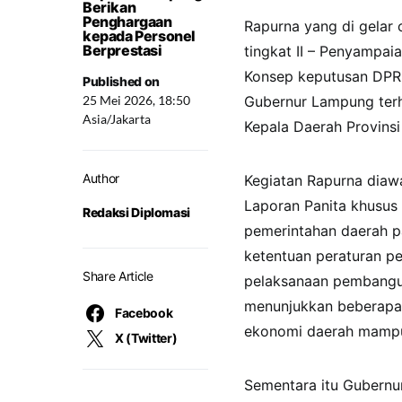
Berikan
Penghargaan
Rapurna yang di gelar
kepada Personel
Berprestasi
tingkat II – Penyampai
Konsep keputusan DPR
Published on
25 Mei 2026, 18:50
Gubernur Lampung ter
Asia/Jakarta
Kepala Daerah Provins
Author
Kegiatan Rapurna diaw
Laporan Panita khusus
Redaksi Diplomasi
pemerintahan daerah p
ketentuan peraturan 
Share Article
pelaksanaan pembangu
menunjukkan beberapa 
Facebook
ekonomi daerah mampu
X (Twitter)
Sementara itu Gubernur