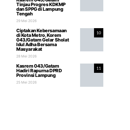
Tinjau Progres KDKMP
dan SPPG di Lampung
Tengah
29 Mei 2026
Ciptakan Kebersamaan
10
di Kota Metro, Korem
043/Gatam Gelar Sholat
Idul Adha Bersama
Masyarakat
28 Mei 2026
Kasrem 043/Gatam
11
Hadiri Rapurna DPRD
Provinsi Lampung
25 Mei 2026