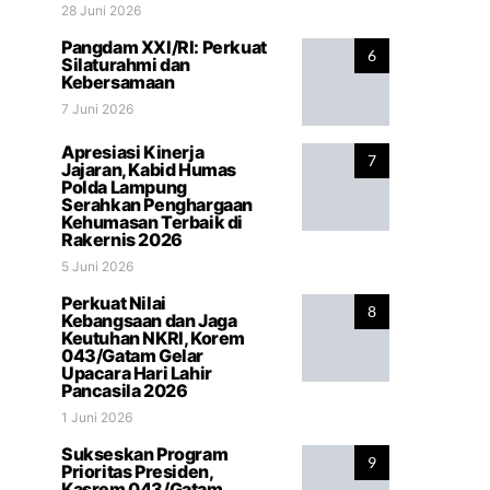
28 Juni 2026
Pangdam XXI/RI: Perkuat
6
Silaturahmi dan
Kebersamaan
7 Juni 2026
Apresiasi Kinerja
7
Jajaran, Kabid Humas
Polda Lampung
Serahkan Penghargaan
Kehumasan Terbaik di
Rakernis 2026
5 Juni 2026
Perkuat Nilai
8
Kebangsaan dan Jaga
Keutuhan NKRI, Korem
043/Gatam Gelar
Upacara Hari Lahir
Pancasila 2026
1 Juni 2026
Sukseskan Program
9
Prioritas Presiden,
Kasrem 043/Gatam