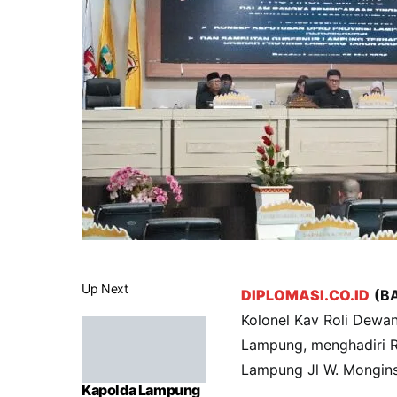
Up Next
DIPLOMASI.CO.ID
(B
Kolonel Kav Roli Dewan
Lampung, menghadiri R
Lampung Jl W. Mongins
Kapolda Lampung