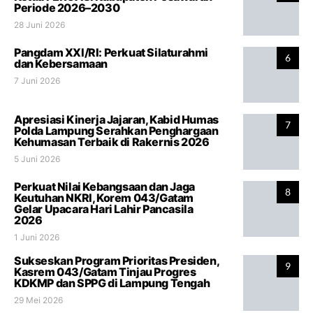
Periode 2026–2030
28 Juni 2026
Pangdam XXI/RI: Perkuat Silaturahmi
6
dan Kebersamaan
7 Juni 2026
Apresiasi Kinerja Jajaran, Kabid Humas
7
Polda Lampung Serahkan Penghargaan
Kehumasan Terbaik di Rakernis 2026
5 Juni 2026
Perkuat Nilai Kebangsaan dan Jaga
8
Keutuhan NKRI, Korem 043/Gatam
Gelar Upacara Hari Lahir Pancasila
2026
1 Juni 2026
Sukseskan Program Prioritas Presiden,
9
Kasrem 043/Gatam Tinjau Progres
KDKMP dan SPPG di Lampung Tengah
29 Mei 2026