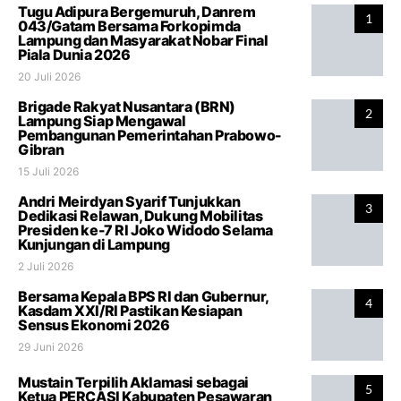
Tugu Adipura Bergemuruh, Danrem
1
043/Gatam Bersama Forkopimda
Lampung dan Masyarakat Nobar Final
Piala Dunia 2026
20 Juli 2026
Brigade Rakyat Nusantara (BRN)
2
Lampung Siap Mengawal
Pembangunan Pemerintahan Prabowo-
Gibran
15 Juli 2026
Andri Meirdyan Syarif Tunjukkan
3
Dedikasi Relawan, Dukung Mobilitas
Presiden ke-7 RI Joko Widodo Selama
Kunjungan di Lampung
2 Juli 2026
Bersama Kepala BPS RI dan Gubernur,
4
Kasdam XXI/RI Pastikan Kesiapan
Sensus Ekonomi 2026
29 Juni 2026
Mustain Terpilih Aklamasi sebagai
5
Ketua PERCASI Kabupaten Pesawaran