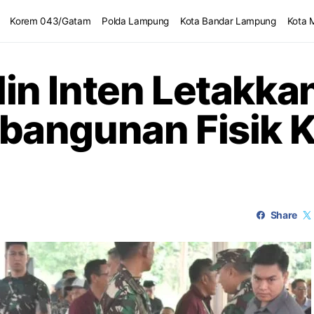
Korem 043/Gatam
Polda Lampung
Kota Bandar Lampung
Kota 
n Inten Letakka
angunan Fisik K
Share