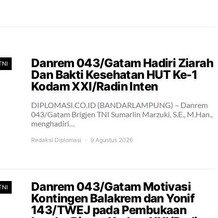
Danrem 043/Gatam Hadiri Ziarah
TNI
Dan Bakti Kesehatan HUT Ke-1
Kodam XXI/Radin Inten
DIPLOMASI.CO.ID (BANDARLAMPUNG) – Danrem
043/Gatam Brigjen TNI Sumarlin Marzuki, S.E., M.Han.,
menghadiri…
Redaksi Diplomasi
9 Agustus 2026
Danrem 043/Gatam Motivasi
TNI
Kontingen Balakrem dan Yonif
143/TWEJ pada Pembukaan