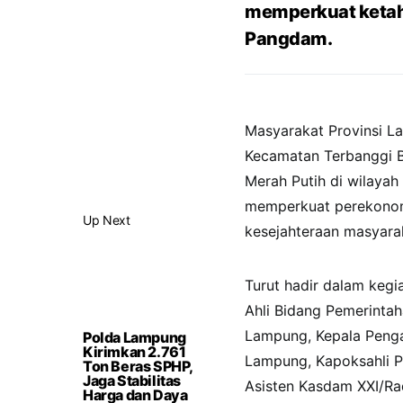
memperkuat ketaha
Pangdam.
Masyarakat Provinsi 
Kecamatan Terbanggi B
Merah Putih di wilayah
memperkuat perekonom
Up Next
kesejahteraan masyara
Turut hadir dalam keg
Ahli Bidang Pemerintah
Lampung, Kepala Penga
Polda Lampung
Kirimkan 2.761
Lampung, Kapoksahli P
Ton Beras SPHP,
Jaga Stabilitas
Asisten Kasdam XXI/Rad
Harga dan Daya