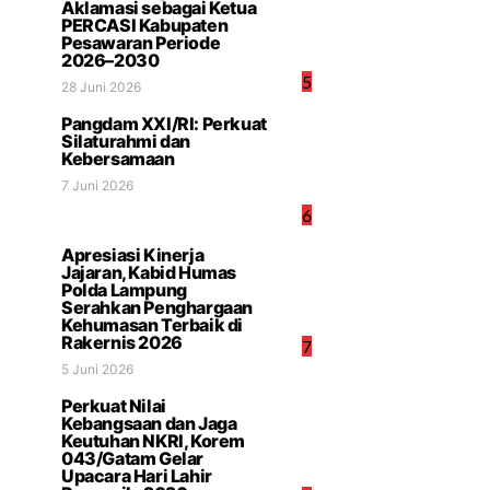
Aklamasi sebagai Ketua
PERCASI Kabupaten
Pesawaran Periode
2026–2030
5
28 Juni 2026
Pangdam XXI/RI: Perkuat
Silaturahmi dan
Kebersamaan
7 Juni 2026
6
Apresiasi Kinerja
Jajaran, Kabid Humas
Polda Lampung
Serahkan Penghargaan
Kehumasan Terbaik di
Rakernis 2026
7
5 Juni 2026
Perkuat Nilai
Kebangsaan dan Jaga
Keutuhan NKRI, Korem
043/Gatam Gelar
Upacara Hari Lahir