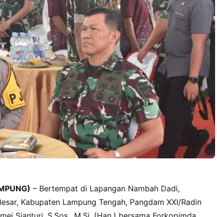
MPUNG)
– Bertempat di Lapangan Nambah Dadi,
Besar, Kabupaten Lampung Tengah, Pangdam XXI/Radin
mei Sianturi, S.Sos., M.Si. (Han.) bersama Forkopimda