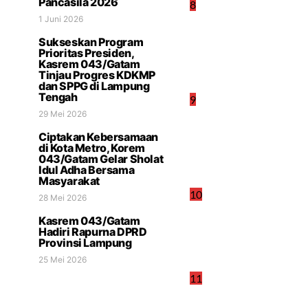
Pancasila 2026
8
1 Juni 2026
Sukseskan Program
Prioritas Presiden,
Kasrem 043/Gatam
Tinjau Progres KDKMP
dan SPPG di Lampung
Tengah
9
29 Mei 2026
Ciptakan Kebersamaan
di Kota Metro, Korem
043/Gatam Gelar Sholat
Idul Adha Bersama
Masyarakat
10
28 Mei 2026
Kasrem 043/Gatam
Hadiri Rapurna DPRD
Provinsi Lampung
25 Mei 2026
11