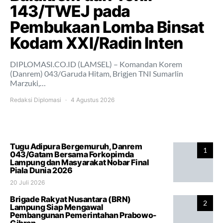
143/TWEJ pada
Pembukaan Lomba Binsat
Kodam XXI/Radin Inten
DIPLOMASI.CO.ID (LAMSEL) – Komandan Korem
(Danrem) 043/Garuda Hitam, Brigjen TNI Sumarlin
Marzuki,…
Redaksi Diplomasi
4 Agustus 2026
Tugu Adipura Bergemuruh, Danrem
1
043/Gatam Bersama Forkopimda
Lampung dan Masyarakat Nobar Final
Piala Dunia 2026
20 Juli 2026
Brigade Rakyat Nusantara (BRN)
2
Lampung Siap Mengawal
Pembangunan Pemerintahan Prabowo-
Gibran