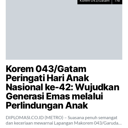
Korem 043/Gatam
TNI
Korem 043/Gatam
Peringati Hari Anak
Nasional ke-42: Wujudkan
Generasi Emas melalui
Perlindungan Anak
DIPLOMASI.CO.ID (METRO) – Suasana penuh semangat
dan keceriaan mewarnai Lapangan Makorem 043/Garuda…