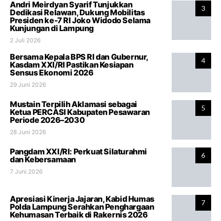
Andri Meirdyan Syarif Tunjukkan
3
Dedikasi Relawan, Dukung Mobilitas
Presiden ke-7 RI Joko Widodo Selama
Kunjungan di Lampung
2 Juli 2026
Bersama Kepala BPS RI dan Gubernur,
4
Kasdam XXI/RI Pastikan Kesiapan
Sensus Ekonomi 2026
29 Juni 2026
Mustain Terpilih Aklamasi sebagai
5
Ketua PERCASI Kabupaten Pesawaran
Periode 2026–2030
28 Juni 2026
Pangdam XXI/RI: Perkuat Silaturahmi
6
dan Kebersamaan
7 Juni 2026
Apresiasi Kinerja Jajaran, Kabid Humas
7
Polda Lampung Serahkan Penghargaan
Kehumasan Terbaik di Rakernis 2026