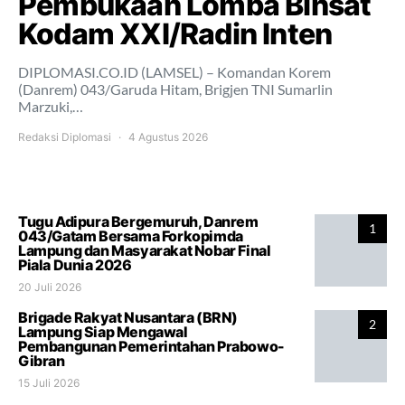
Pembukaan Lomba Binsat
Kodam XXI/Radin Inten
DIPLOMASI.CO.ID (LAMSEL) – Komandan Korem
(Danrem) 043/Garuda Hitam, Brigjen TNI Sumarlin
Marzuki,…
Redaksi Diplomasi
4 Agustus 2026
Tugu Adipura Bergemuruh, Danrem
1
043/Gatam Bersama Forkopimda
Lampung dan Masyarakat Nobar Final
Piala Dunia 2026
20 Juli 2026
Brigade Rakyat Nusantara (BRN)
2
Lampung Siap Mengawal
Pembangunan Pemerintahan Prabowo-
Gibran
15 Juli 2026