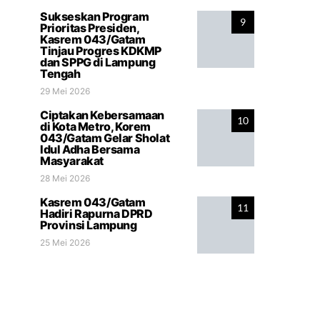
Sukseskan Program
9
Prioritas Presiden,
Kasrem 043/Gatam
Tinjau Progres KDKMP
dan SPPG di Lampung
Tengah
29 Mei 2026
Ciptakan Kebersamaan
10
di Kota Metro, Korem
043/Gatam Gelar Sholat
Idul Adha Bersama
Masyarakat
28 Mei 2026
Kasrem 043/Gatam
11
Hadiri Rapurna DPRD
Provinsi Lampung
25 Mei 2026