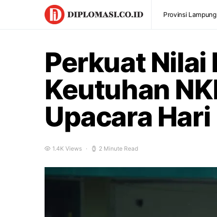
Provinsi Lampung
Perkuat Nila
Keutuhan NKR
Upacara Hari
1.4K Views
2 Minute Read