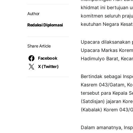
khidmat ini bertujuan 
Author
komitmen seluruh praju
keutuhan Negara Kesatu
Redaksi Diplomasi
Upacara dilaksanakan 
Share Article
Upacara Markas Korem 
Facebook
Hadimulyo Barat, Keca
X (Twitter)
Bertindak sebagai Insp
Kasrem 043/Gatam, Kol
tersebut para Kepala S
(Satdisjan) jajaran Kor
(Kabalak) Korem 043/
Dalam amanatnya, Ins