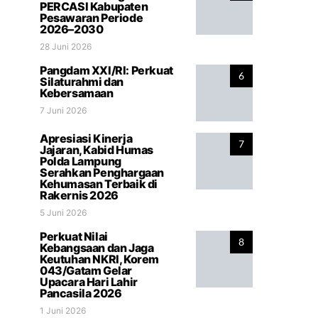
PERCASI Kabupaten
Pesawaran Periode
2026–2030
28 Juni 2026
Pangdam XXI/RI: Perkuat
6
Silaturahmi dan
Kebersamaan
7 Juni 2026
Apresiasi Kinerja
7
Jajaran, Kabid Humas
Polda Lampung
Serahkan Penghargaan
Kehumasan Terbaik di
Rakernis 2026
5 Juni 2026
Perkuat Nilai
8
Kebangsaan dan Jaga
Keutuhan NKRI, Korem
043/Gatam Gelar
Upacara Hari Lahir
Pancasila 2026
1 Juni 2026