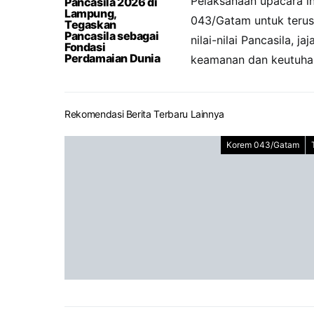
Pelaksanaan upacara i
Pancasila 2026 di
Lampung,
043/Gatam untuk terus
Tegaskan
Pancasila sebagai
nilai-nilai Pancasila, 
Fondasi
Perdamaian Dunia
keamanan dan keutuhan
Rekomendasi Berita Terbaru Lainnya
Korem 043/Gatam