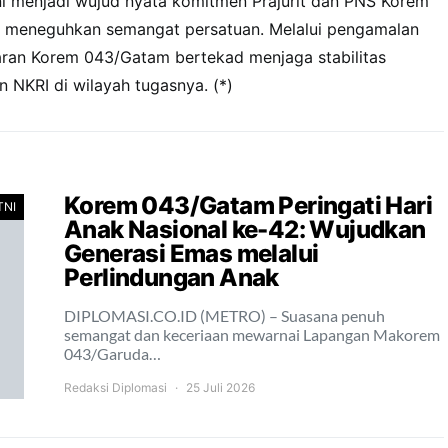
ni menjadi wujud nyata komitmen Prajurit dan PNS Korem
 meneguhkan semangat persatuan. Melalui pengamalan
jajaran Korem 043/Gatam bertekad menjaga stabilitas
 NKRI di wilayah tugasnya. (*)
Korem 043/Gatam Peringati Hari
TNI
Anak Nasional ke-42: Wujudkan
Generasi Emas melalui
Perlindungan Anak
DIPLOMASI.CO.ID (METRO) – Suasana penuh
semangat dan keceriaan mewarnai Lapangan Makorem
043/Garuda…
Redaksi Diplomasi
25 Juli 2026