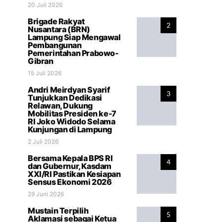
20 Juli 2026
Brigade Rakyat
2
Nusantara (BRN)
Lampung Siap Mengawal
Pembangunan
Pemerintahan Prabowo-
Gibran
15 Juli 2026
Andri Meirdyan Syarif
3
Tunjukkan Dedikasi
Relawan, Dukung
Mobilitas Presiden ke-7
RI Joko Widodo Selama
Kunjungan di Lampung
2 Juli 2026
Bersama Kepala BPS RI
4
dan Gubernur, Kasdam
XXI/RI Pastikan Kesiapan
Sensus Ekonomi 2026
29 Juni 2026
Mustain Terpilih
5
Aklamasi sebagai Ketua