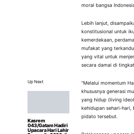
moral bangsa Indonesia
Lebih lanjut, disampai
konstitusional untuk i
kemerdekaan, perdamaia
mufakat yang terkandun
yang vital untuk menj
secara damai di tingkat
Up Next
“Melalui momentum Hari
khususnya generasi mud
yang hidup (living ide
kehidupan sehari-hari,
pidato tersebut.
Kasrem
043/Gatam Hadiri
Upacara Hari Lahir