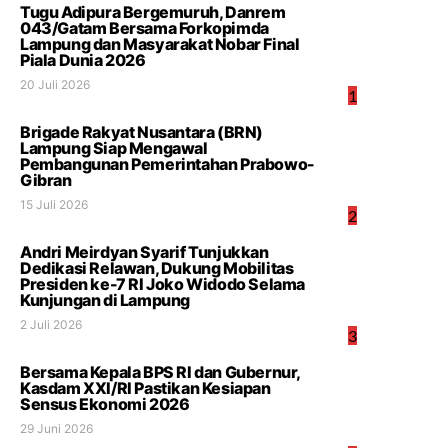
Tugu Adipura Bergemuruh, Danrem
043/Gatam Bersama Forkopimda
Lampung dan Masyarakat Nobar Final
Piala Dunia 2026
20 Juli 2026
1
Brigade Rakyat Nusantara (BRN)
Lampung Siap Mengawal
Pembangunan Pemerintahan Prabowo-
Gibran
15 Juli 2026
2
Andri Meirdyan Syarif Tunjukkan
Dedikasi Relawan, Dukung Mobilitas
Presiden ke-7 RI Joko Widodo Selama
Kunjungan di Lampung
2 Juli 2026
3
Bersama Kepala BPS RI dan Gubernur,
Kasdam XXI/RI Pastikan Kesiapan
Sensus Ekonomi 2026
29 Juni 2026