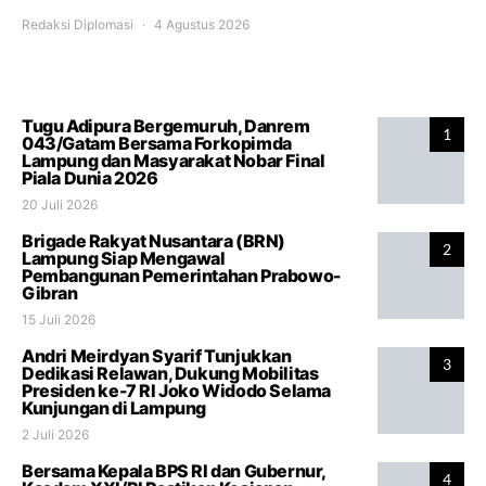
Redaksi Diplomasi
4 Agustus 2026
Tugu Adipura Bergemuruh, Danrem
1
043/Gatam Bersama Forkopimda
Lampung dan Masyarakat Nobar Final
Piala Dunia 2026
20 Juli 2026
Brigade Rakyat Nusantara (BRN)
2
Lampung Siap Mengawal
Pembangunan Pemerintahan Prabowo-
Gibran
15 Juli 2026
Andri Meirdyan Syarif Tunjukkan
3
Dedikasi Relawan, Dukung Mobilitas
Presiden ke-7 RI Joko Widodo Selama
Kunjungan di Lampung
2 Juli 2026
Bersama Kepala BPS RI dan Gubernur,
4