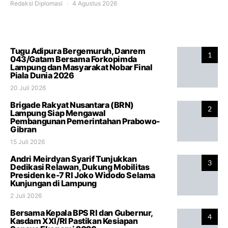
Redaksi Diplomasi
4 Agustus 2026
Tugu Adipura Bergemuruh, Danrem
1
043/Gatam Bersama Forkopimda
Lampung dan Masyarakat Nobar Final
Piala Dunia 2026
20 Juli 2026
Brigade Rakyat Nusantara (BRN)
2
Lampung Siap Mengawal
Pembangunan Pemerintahan Prabowo-
Gibran
15 Juli 2026
Andri Meirdyan Syarif Tunjukkan
3
Dedikasi Relawan, Dukung Mobilitas
Presiden ke-7 RI Joko Widodo Selama
Kunjungan di Lampung
2 Juli 2026
Bersama Kepala BPS RI dan Gubernur,
4
Kasdam XXI/RI Pastikan Kesiapan