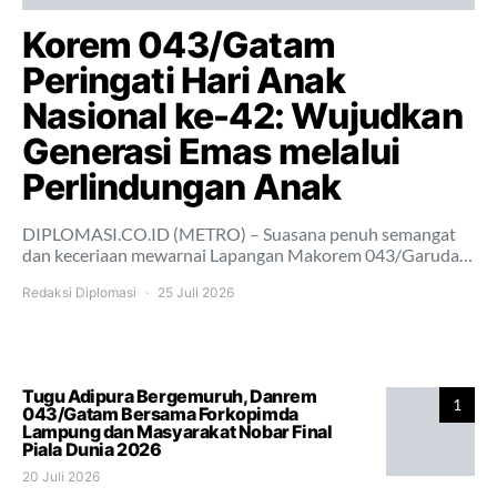
Korem 043/Gatam
Peringati Hari Anak
Nasional ke-42: Wujudkan
Generasi Emas melalui
Perlindungan Anak
DIPLOMASI.CO.ID (METRO) – Suasana penuh semangat
dan keceriaan mewarnai Lapangan Makorem 043/Garuda…
Redaksi Diplomasi
25 Juli 2026
Tugu Adipura Bergemuruh, Danrem
1
043/Gatam Bersama Forkopimda
Lampung dan Masyarakat Nobar Final
Piala Dunia 2026
20 Juli 2026