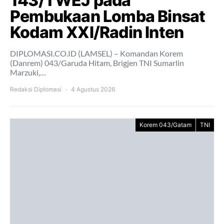
143/TWEJ pada
Pembukaan Lomba Binsat
Kodam XXI/Radin Inten
DIPLOMASI.CO.ID (LAMSEL) – Komandan Korem
(Danrem) 043/Garuda Hitam, Brigjen TNI Sumarlin
Marzuki,…
Redaksi Diplomasi
4 Agustus 2026
Korem 043/Gatam
TNI