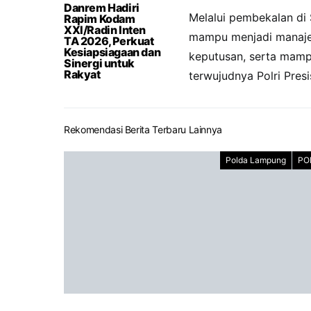
Danrem Hadiri
Melalui pembekalan di 
Rapim Kodam
XXI/Radin Inten
mampu menjadi manajer
TA 2026, Perkuat
Kesiapsiagaan dan
keputusan, serta mamp
Sinergi untuk
Rakyat
terwujudnya Polri Pres
Rekomendasi Berita Terbaru Lainnya
Polda Lampung
PO