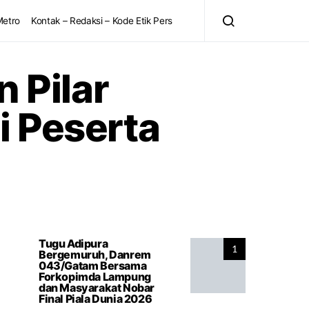
Metro
Kontak – Redaksi – Kode Etik Pers
 Pilar
i Peserta
Tugu Adipura
1
Bergemuruh, Danrem
043/Gatam Bersama
Forkopimda Lampung
dan Masyarakat Nobar
Final Piala Dunia 2026