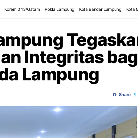
Korem 043/Gatam
Polda Lampung
Kota Bandar Lampung
Kota 
ampung Tegaskan
n Integritas bag
lda Lampung
Share