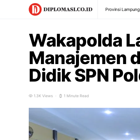
Provinsi Lampung
Wakapolda L
Manajemen da
Didik SPN Po
1.3K Views
1 Minute Read