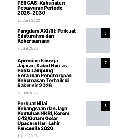
PERCASI Kabupaten
Pesawaran Periode
2026–2030
28 Juni 2026
Pangdam XXI/RI: Perkuat
6
Silaturahmi dan
Kebersamaan
7 Juni 2026
Apresiasi Kinerja
7
Jajaran, Kabid Humas
Polda Lampung
Serahkan Penghargaan
Kehumasan Terbaik di
Rakernis 2026
5 Juni 2026
Perkuat Nilai
8
Kebangsaan dan Jaga
Keutuhan NKRI, Korem
043/Gatam Gelar
Upacara Hari Lahir
Pancasila 2026
1 Juni 2026