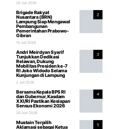
20 Juli 2026
Brigade Rakyat
2
Nusantara (BRN)
Lampung Siap Mengawal
Pembangunan
Pemerintahan Prabowo-
Gibran
15 Juli 2026
Andri Meirdyan Syarif
3
Tunjukkan Dedikasi
Relawan, Dukung
Mobilitas Presiden ke-7
RI Joko Widodo Selama
Kunjungan di Lampung
2 Juli 2026
Bersama Kepala BPS RI
4
dan Gubernur, Kasdam
XXI/RI Pastikan Kesiapan
Sensus Ekonomi 2026
29 Juni 2026
Mustain Terpilih
5
Aklamasi sebagai Ketua