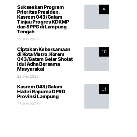
Sukseskan Program
9
Prioritas Presiden,
Kasrem 043/Gatam
Tinjau Progres KDKMP
dan SPPG di Lampung
Tengah
29 Mei 2026
Ciptakan Kebersamaan
10
di Kota Metro, Korem
043/Gatam Gelar Sholat
Idul Adha Bersama
Masyarakat
28 Mei 2026
Kasrem 043/Gatam
11
Hadiri Rapurna DPRD
Provinsi Lampung
25 Mei 2026