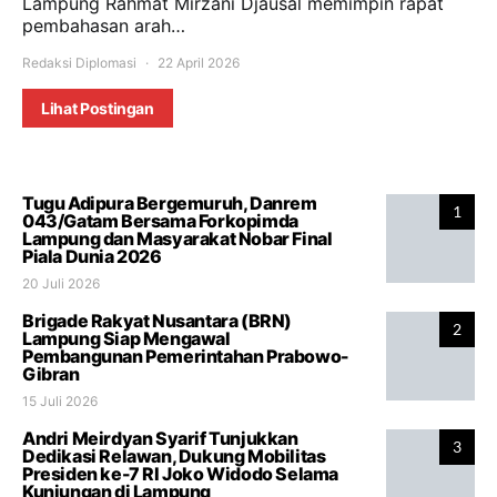
Lampung Rahmat Mirzani Djausal memimpin rapat
pembahasan arah…
Redaksi Diplomasi
22 April 2026
Lihat Postingan
Tugu Adipura Bergemuruh, Danrem
1
043/Gatam Bersama Forkopimda
Lampung dan Masyarakat Nobar Final
Piala Dunia 2026
20 Juli 2026
Brigade Rakyat Nusantara (BRN)
2
Lampung Siap Mengawal
Pembangunan Pemerintahan Prabowo-
Gibran
15 Juli 2026
Andri Meirdyan Syarif Tunjukkan
3
Dedikasi Relawan, Dukung Mobilitas
Presiden ke-7 RI Joko Widodo Selama
Kunjungan di Lampung