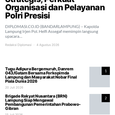
Organisasi dan Pelayanan
Polri Presisi
DIPLOMASI.CO.ID (BANDARLAMPUNG) – Kapolda
Lampung Irjen Pol. Helfi Assegaf memimpin langsung
upacara…
Redaksi Diplomasi
4 Agustus 2026
Tugu Adipura Bergemuruh, Danrem
1
043/Gatam Bersama Forkopimda
Lampung dan Masyarakat Nobar Final
Piala Dunia 2026
20 Juli 2026
Brigade Rakyat Nusantara (BRN)
2
Lampung Siap Mengawal
Pembangunan Pemerintahan Prabowo-
Gibran
15 Juli 2026