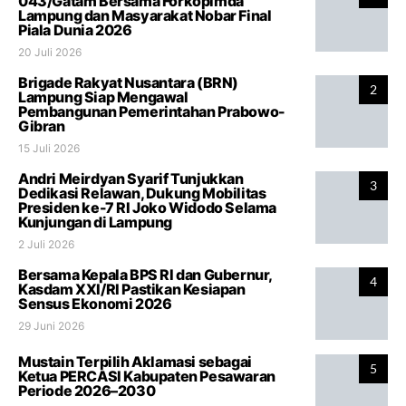
043/Gatam Bersama Forkopimda
Lampung dan Masyarakat Nobar Final
Piala Dunia 2026
20 Juli 2026
Brigade Rakyat Nusantara (BRN)
2
Lampung Siap Mengawal
Pembangunan Pemerintahan Prabowo-
Gibran
15 Juli 2026
Andri Meirdyan Syarif Tunjukkan
3
Dedikasi Relawan, Dukung Mobilitas
Presiden ke-7 RI Joko Widodo Selama
Kunjungan di Lampung
2 Juli 2026
Bersama Kepala BPS RI dan Gubernur,
4
Kasdam XXI/RI Pastikan Kesiapan
Sensus Ekonomi 2026
29 Juni 2026
Mustain Terpilih Aklamasi sebagai
5
Ketua PERCASI Kabupaten Pesawaran
Periode 2026–2030