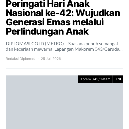
Peringati Hari Anak
Nasional ke-42: Wujudkan
Generasi Emas melalui
Perlindungan Anak
DIPLOMASI.CO.ID (METRO) – Suasana penuh semangat
dan keceriaan mewarnai Lapangan Makorem 043/Garuda…
Redaksi Diplomasi
25 Juli 2026
Korem 043/Gatam
TNI