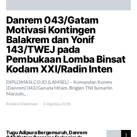
Danrem 043/Gatam
Motivasi Kontingen
Balakrem dan Yonif
143/TWEJ pada
Pembukaan Lomba Binsat
Kodam XXI/Radin Inten
DIPLOMASI.CO.ID (LAMSEL) – Komandan Korem
(Danrem) 043/Garuda Hitam, Brigjen TNI Sumarlin
Marzuki,…
Redaksi Diplomasi
4 Agustus 2026
Tugu Adipura Bergemuruh, Danrem
1