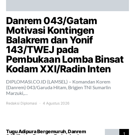
Danrem 043/Gatam
Motivasi Kontingen
Balakrem dan Yonif
143/TWEJ pada
Pembukaan Lomba Binsat
Kodam XXI/Radin Inten
DIPLOMASI.CO.ID (LAMSEL) – Komandan Korem
(Danrem) 043/Garuda Hitam, Brigjen TNI Sumarlin
Marzuki,…
Redaksi Diplomasi
4 Agustus 2026
Tugu Adipura Bergemuruh, Danrem
1