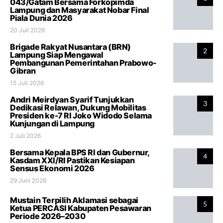
043/Gatam Bersama Forkopimda
Lampung dan Masyarakat Nobar Final
Piala Dunia 2026
20 Juli 2026
Brigade Rakyat Nusantara (BRN)
2
Lampung Siap Mengawal
Pembangunan Pemerintahan Prabowo-
Gibran
15 Juli 2026
Andri Meirdyan Syarif Tunjukkan
3
Dedikasi Relawan, Dukung Mobilitas
Presiden ke-7 RI Joko Widodo Selama
Kunjungan di Lampung
2 Juli 2026
Bersama Kepala BPS RI dan Gubernur,
4
Kasdam XXI/RI Pastikan Kesiapan
Sensus Ekonomi 2026
29 Juni 2026
Mustain Terpilih Aklamasi sebagai
5
Ketua PERCASI Kabupaten Pesawaran
Periode 2026–2030