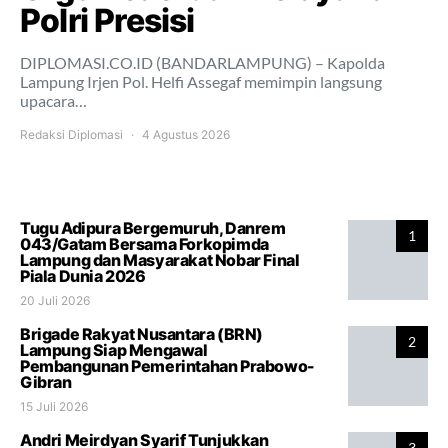
Polri Presisi
DIPLOMASI.CO.ID (BANDARLAMPUNG) – Kapolda
Lampung Irjen Pol. Helfi Assegaf memimpin langsung
upacara…
Redaksi Diplomasi
4 Agustus 2026
Tugu Adipura Bergemuruh, Danrem
1
043/Gatam Bersama Forkopimda
Lampung dan Masyarakat Nobar Final
Piala Dunia 2026
20 Juli 2026
Brigade Rakyat Nusantara (BRN)
2
Lampung Siap Mengawal
Pembangunan Pemerintahan Prabowo-
Gibran
15 Juli 2026
Andri Meirdyan Syarif Tunjukkan
3