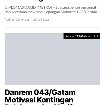
DIPLOMASI.CO.ID (METRO) – Suasana penuh semangat
dan keceriaan mewarnai Lapangan Makorem 043/Garuda…
Redaksi Diplomasi
25 Juli 2026
Korem 043/Gatam
TNI
Danrem 043/Gatam
Motivasi Kontingen