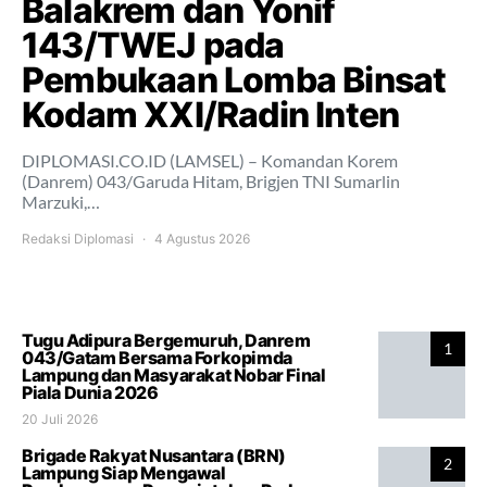
Balakrem dan Yonif
143/TWEJ pada
Pembukaan Lomba Binsat
Kodam XXI/Radin Inten
DIPLOMASI.CO.ID (LAMSEL) – Komandan Korem
(Danrem) 043/Garuda Hitam, Brigjen TNI Sumarlin
Marzuki,…
Redaksi Diplomasi
4 Agustus 2026
Tugu Adipura Bergemuruh, Danrem
1
043/Gatam Bersama Forkopimda
Lampung dan Masyarakat Nobar Final
Piala Dunia 2026
20 Juli 2026
Brigade Rakyat Nusantara (BRN)
2
Lampung Siap Mengawal