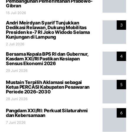
Pembangunan Pemerintahan Prabowo-
Gibran
15 Juli 2026
Andri Meirdyan Syarif Tunjukkan
3
Dedikasi Relawan, Dukung Mobilitas
Presiden ke-7 RI Joko Widodo Selama
Kunjungan di Lampung
2 Juli 2026
Bersama Kepala BPS RI dan Gubernur,
4
Kasdam XXI/RI Pastikan Kesiapan
Sensus Ekonomi 2026
29 Juni 2026
Mustain Terpilih Aklamasi sebagai
5
Ketua PERCASI Kabupaten Pesawaran
Periode 2026–2030
28 Juni 2026
Pangdam XXI/RI: Perkuat Silaturahmi
6
dan Kebersamaan
7 Juni 2026