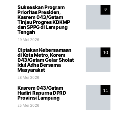
Sukseskan Program
9
Prioritas Presiden,
Kasrem 043/Gatam
Tinjau Progres KDKMP
dan SPPG di Lampung
Tengah
29 Mei 2026
Ciptakan Kebersamaan
10
di Kota Metro, Korem
043/Gatam Gelar Sholat
Idul Adha Bersama
Masyarakat
28 Mei 2026
Kasrem 043/Gatam
11
Hadiri Rapurna DPRD
Provinsi Lampung
25 Mei 2026