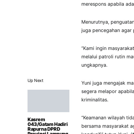
merespons apabila ada 
Menurutnya, penguatan 
juga pencegahan agar p
“Kami ingin masyarakat
melalui patroli rutin 
ungkapnya.
Up Next
Yuni juga mengajak ma
segera melapor apabil
kriminalitas.
“Keamanan wilayah tidak
Kasrem
043/Gatam Hadiri
bersama masyarakat ag
Rapurna DPRD
Provinsi Lampung