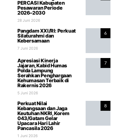
PERCASI Kabupaten
Pesawaran Periode
2026–2030
28 Juni 2026
Pangdam XXI/RI: Perkuat
6
Silaturahmi dan
Kebersamaan
7 Juni 2026
Apresiasi Kinerja
7
Jajaran, Kabid Humas
Polda Lampung
Serahkan Penghargaan
Kehumasan Terbaik di
Rakernis 2026
5 Juni 2026
Perkuat Nilai
8
Kebangsaan dan Jaga
Keutuhan NKRI, Korem
043/Gatam Gelar
Upacara Hari Lahir
Pancasila 2026
1 Juni 2026