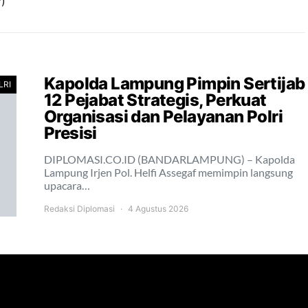
*)
Kapolda Lampung Pimpin Sertijab
LRI
12 Pejabat Strategis, Perkuat
Organisasi dan Pelayanan Polri
Presisi
DIPLOMASI.CO.ID (BANDARLAMPUNG) – Kapolda
Lampung Irjen Pol. Helfi Assegaf memimpin langsung
upacara…
Redaksi Diplomasi
4 Agustus 2026