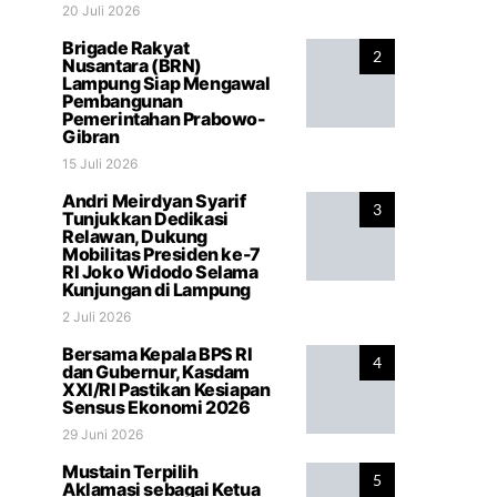
20 Juli 2026
Brigade Rakyat
2
Nusantara (BRN)
Lampung Siap Mengawal
Pembangunan
Pemerintahan Prabowo-
Gibran
15 Juli 2026
Andri Meirdyan Syarif
3
Tunjukkan Dedikasi
Relawan, Dukung
Mobilitas Presiden ke-7
RI Joko Widodo Selama
Kunjungan di Lampung
2 Juli 2026
Bersama Kepala BPS RI
4
dan Gubernur, Kasdam
XXI/RI Pastikan Kesiapan
Sensus Ekonomi 2026
29 Juni 2026
Mustain Terpilih
5
Aklamasi sebagai Ketua