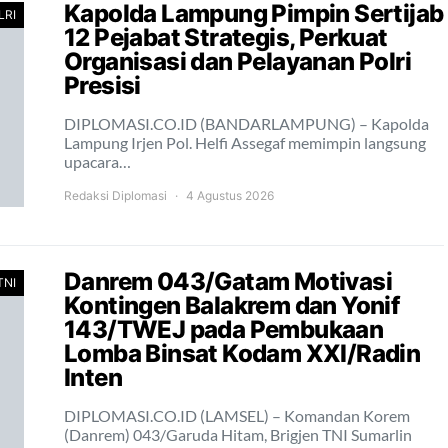
Kapolda Lampung Pimpin Sertijab
LRI
12 Pejabat Strategis, Perkuat
Organisasi dan Pelayanan Polri
Presisi
DIPLOMASI.CO.ID (BANDARLAMPUNG) – Kapolda
Lampung Irjen Pol. Helfi Assegaf memimpin langsung
upacara…
Redaksi Diplomasi
4 Agustus 2026
Danrem 043/Gatam Motivasi
TNI
Kontingen Balakrem dan Yonif
143/TWEJ pada Pembukaan
Lomba Binsat Kodam XXI/Radin
Inten
DIPLOMASI.CO.ID (LAMSEL) – Komandan Korem
(Danrem) 043/Garuda Hitam, Brigjen TNI Sumarlin