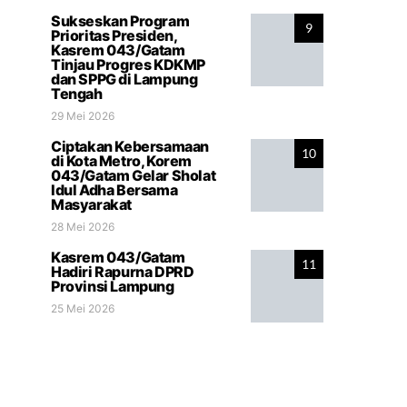
Sukseskan Program
9
Prioritas Presiden,
Kasrem 043/Gatam
Tinjau Progres KDKMP
dan SPPG di Lampung
Tengah
29 Mei 2026
Ciptakan Kebersamaan
10
di Kota Metro, Korem
043/Gatam Gelar Sholat
Idul Adha Bersama
Masyarakat
28 Mei 2026
Kasrem 043/Gatam
11
Hadiri Rapurna DPRD
Provinsi Lampung
25 Mei 2026