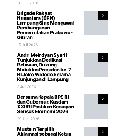
20 Juli 2026
Brigade Rakyat
2
Nusantara (BRN)
Lampung Siap Mengawal
Pembangunan
Pemerintahan Prabowo-
Gibran
15 Juli 2026
Andri Meirdyan Syarif
3
Tunjukkan Dedikasi
Relawan, Dukung
Mobilitas Presiden ke-7
RI Joko Widodo Selama
Kunjungan di Lampung
2 Juli 2026
Bersama Kepala BPS RI
4
dan Gubernur, Kasdam
XXI/RI Pastikan Kesiapan
Sensus Ekonomi 2026
29 Juni 2026
Mustain Terpilih
5
Aklamasi sebagai Ketua