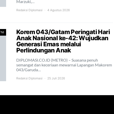
Marzuki,…
Redaksi Diplomasi
4 Agustus 2026
Korem 043/Gatam Peringati Hari
TNI
Anak Nasional ke-42: Wujudkan
Generasi Emas melalui
Perlindungan Anak
DIPLOMASI.CO.ID (METRO) – Suasana penuh
semangat dan keceriaan mewarnai Lapangan Makorem
043/Garuda…
Redaksi Diplomasi
25 Juli 2026