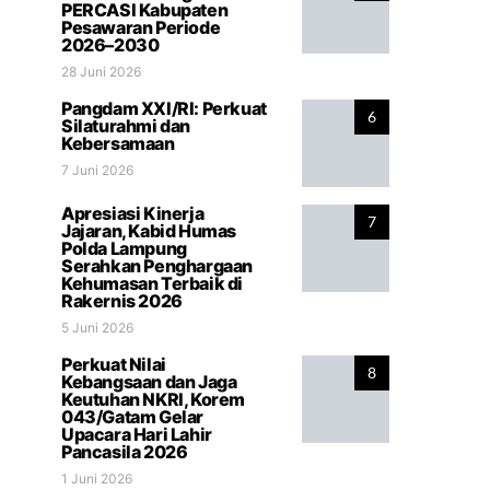
PERCASI Kabupaten
Pesawaran Periode
2026–2030
28 Juni 2026
Pangdam XXI/RI: Perkuat
6
Silaturahmi dan
Kebersamaan
7 Juni 2026
Apresiasi Kinerja
7
Jajaran, Kabid Humas
Polda Lampung
Serahkan Penghargaan
Kehumasan Terbaik di
Rakernis 2026
5 Juni 2026
Perkuat Nilai
8
Kebangsaan dan Jaga
Keutuhan NKRI, Korem
043/Gatam Gelar
Upacara Hari Lahir
Pancasila 2026
1 Juni 2026