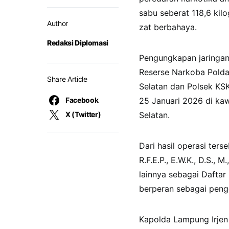
sabu seberat 118,6 kilo
Author
zat berbahaya.
Redaksi Diplomasi
Pengungkapan jaringan n
Reserse Narkoba Pold
Share Article
Selatan dan Polsek KSK
Facebook
25 Januari 2026 di ka
X (Twitter)
Selatan.
Dari hasil operasi ter
R.F.E.P., E.W.K., D.S., 
lainnya sebagai Daftar
berperan sebagai penge
Kapolda Lampung Irje