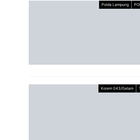
Polda Lampung
PO
Korem 043/Gatam