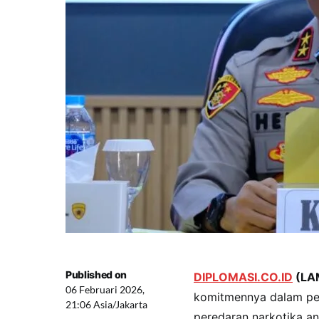
Published on
DIPLOMASI.CO.ID
(LA
06 Februari 2026,
komitmennya dalam pe
21:06 Asia/Jakarta
peredaran narkotika an