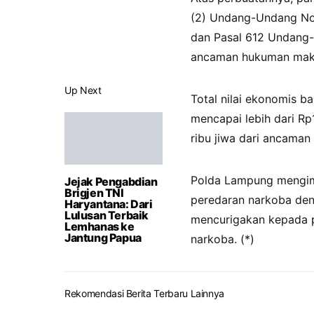
(2) Undang-Undang Nom
dan Pasal 612 Undang
ancaman hukuman maks
Up Next
Total nilai ekonomis ba
mencapai lebih dari Rp
ribu jiwa dari ancama
Polda Lampung mengim
Jejak Pengabdian
Brigjen TNI
peredaran narkoba den
Haryantana: Dari
Lulusan Terbaik
mencurigakan kepada 
Lemhanas ke
Jantung Papua
narkoba. (*)
Rekomendasi Berita Terbaru Lainnya