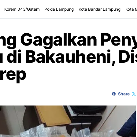
Korem 043/Gatam
Polda Lampung
Kota Bandar Lampung
Kota 
ng Gagalkan Pen
u di Bakauheni, D
rep
Share