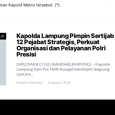
ntan Kapold Metro tersebut. (*)
Kapolda Lampung Pimpin Sertijab
LRI
12 Pejabat Strategis, Perkuat
Organisasi dan Pelayanan Polri
Presisi
DIPLOMASI.CO.ID (BANDARLAMPUNG) – Kapolda
Lampung Irjen Pol. Helfi Assegaf memimpin langsung
upacara…
Redaksi Diplomasi
4 Agustus 2026