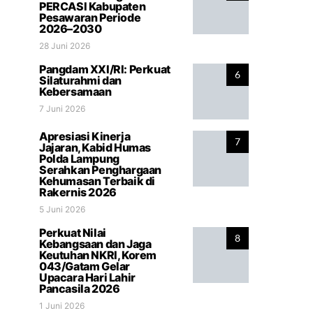
PERCASI Kabupaten
Pesawaran Periode
2026–2030
28 Juni 2026
Pangdam XXI/RI: Perkuat
6
Silaturahmi dan
Kebersamaan
7 Juni 2026
Apresiasi Kinerja
7
Jajaran, Kabid Humas
Polda Lampung
Serahkan Penghargaan
Kehumasan Terbaik di
Rakernis 2026
5 Juni 2026
Perkuat Nilai
8
Kebangsaan dan Jaga
Keutuhan NKRI, Korem
043/Gatam Gelar
Upacara Hari Lahir
Pancasila 2026
1 Juni 2026