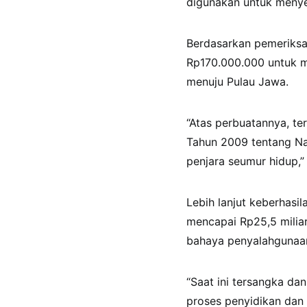
digunakan untuk menye
​Berdasarkan pemeriks
Rp170.000.000 untuk m
menuju Pulau Jawa.
“​Atas perbuatannya, te
Tahun 2009 tentang Na
penjara seumur hidup,”
​Lebih lanjut keberhasi
mencapai Rp25,5 milia
bahaya penyalahgunaan
“​Saat ini tersangka d
proses penyidikan dan 