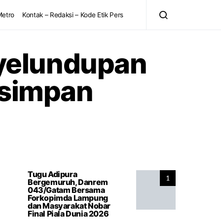
Metro
Kontak – Redaksi – Kode Etik Pers
yelundupan
isimpan
Tugu Adipura
1
Bergemuruh, Danrem
043/Gatam Bersama
Forkopimda Lampung
dan Masyarakat Nobar
Final Piala Dunia 2026