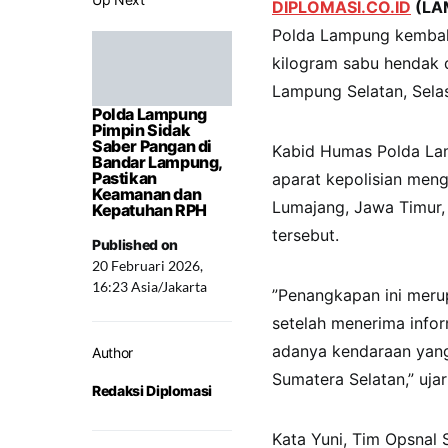
DIPLOMASI.CO.ID
(LA
Polda Lampung kembali
kilogram sabu hendak d
Lampung Selatan, Selas
Polda Lampung
Pimpin Sidak
Saber Pangan di
​Kabid Humas Polda La
Bandar Lampung,
Pastikan
aparat kepolisian meng
Keamanan dan
Lumajang, Jawa Timur,
Kepatuhan RPH
tersebut.
Published on
20 Februari 2026,
16:23 Asia/Jakarta
​”Penangkapan ini meru
setelah menerima infor
adanya kendaraan yang
Author
Sumatera Selatan,” ujar
Redaksi Diplomasi
​Kata Yuni, Tim Opsna