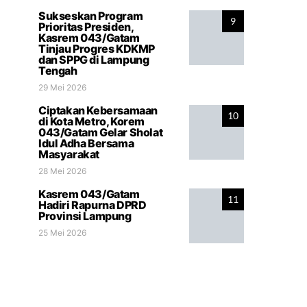
Sukseskan Program
9
Prioritas Presiden,
Kasrem 043/Gatam
Tinjau Progres KDKMP
dan SPPG di Lampung
Tengah
29 Mei 2026
Ciptakan Kebersamaan
10
di Kota Metro, Korem
043/Gatam Gelar Sholat
Idul Adha Bersama
Masyarakat
28 Mei 2026
Kasrem 043/Gatam
11
Hadiri Rapurna DPRD
Provinsi Lampung
25 Mei 2026