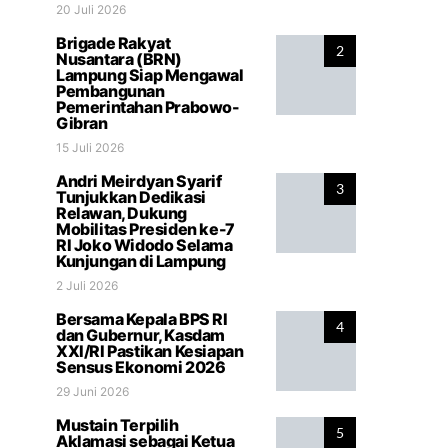
20 Juli 2026
Brigade Rakyat
2
Nusantara (BRN)
Lampung Siap Mengawal
Pembangunan
Pemerintahan Prabowo-
Gibran
15 Juli 2026
Andri Meirdyan Syarif
3
Tunjukkan Dedikasi
Relawan, Dukung
Mobilitas Presiden ke-7
RI Joko Widodo Selama
Kunjungan di Lampung
2 Juli 2026
Bersama Kepala BPS RI
4
dan Gubernur, Kasdam
XXI/RI Pastikan Kesiapan
Sensus Ekonomi 2026
29 Juni 2026
Mustain Terpilih
5
Aklamasi sebagai Ketua