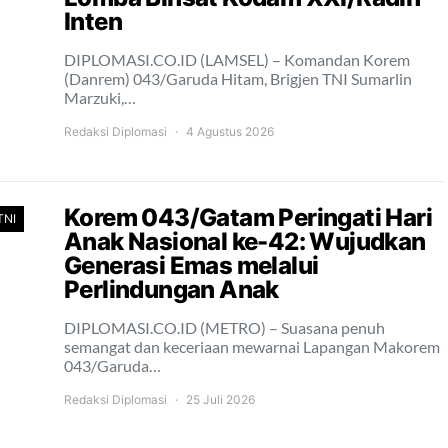
Inten
DIPLOMASI.CO.ID (LAMSEL) – Komandan Korem
(Danrem) 043/Garuda Hitam, Brigjen TNI Sumarlin
Marzuki,…
Redaksi Diplomasi
4 Agustus 2026
Korem 043/Gatam Peringati Hari
TNI
Anak Nasional ke-42: Wujudkan
Generasi Emas melalui
Perlindungan Anak
DIPLOMASI.CO.ID (METRO) – Suasana penuh
semangat dan keceriaan mewarnai Lapangan Makorem
043/Garuda…
Redaksi Diplomasi
25 Juli 2026