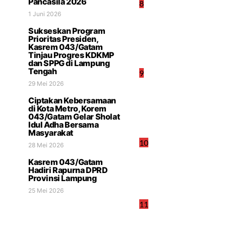
Pancasila 2026
8
1 Juni 2026
Sukseskan Program
Prioritas Presiden,
Kasrem 043/Gatam
Tinjau Progres KDKMP
dan SPPG di Lampung
Tengah
9
29 Mei 2026
Ciptakan Kebersamaan
di Kota Metro, Korem
043/Gatam Gelar Sholat
Idul Adha Bersama
Masyarakat
10
28 Mei 2026
Kasrem 043/Gatam
Hadiri Rapurna DPRD
Provinsi Lampung
25 Mei 2026
11