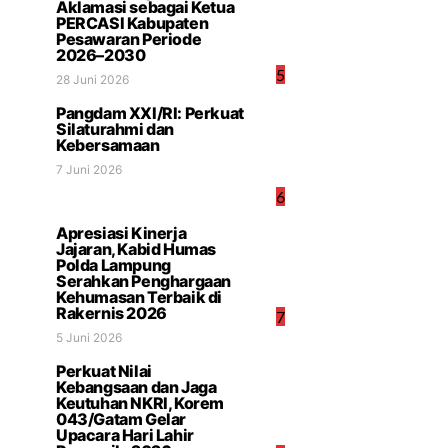
Aklamasi sebagai Ketua
PERCASI Kabupaten
Pesawaran Periode
2026–2030
5
28 Juni 2026
Pangdam XXI/RI: Perkuat
Silaturahmi dan
Kebersamaan
7 Juni 2026
6
Apresiasi Kinerja
Jajaran, Kabid Humas
Polda Lampung
Serahkan Penghargaan
Kehumasan Terbaik di
Rakernis 2026
7
5 Juni 2026
Perkuat Nilai
Kebangsaan dan Jaga
Keutuhan NKRI, Korem
043/Gatam Gelar
Upacara Hari Lahir