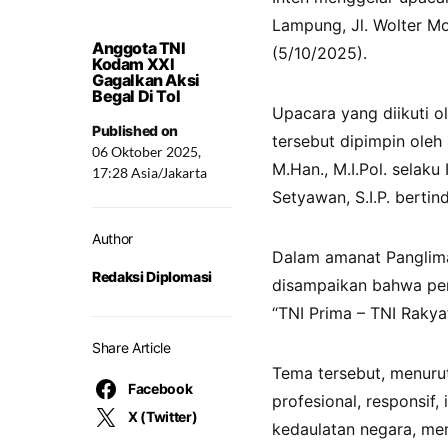
Lampung, Jl. Wolter M
Anggota TNI
(5/10/2025).
Kodam XXI
Gagalkan Aksi
Begal Di Tol
Upacara yang diikuti o
Published on
tersebut dipimpin oleh 
06 Oktober 2025,
M.Han., M.I.Pol. selak
17:28 Asia/Jakarta
Setyawan, S.I.P. bert
Author
Dalam amanat Panglima
Redaksi Diplomasi
disampaikan bahwa per
“TNI Prima – TNI Rakyat
Share Article
Tema tersebut, menurut
Facebook
profesional, responsif
X (Twitter)
kedaulatan negara, me