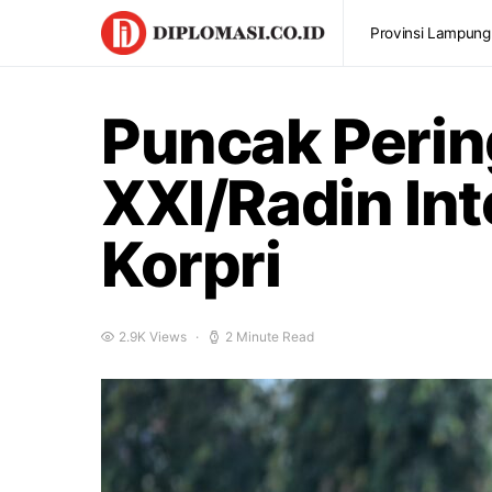
Provinsi Lampung
Puncak Perin
XXI/Radin In
Korpri
2.9K Views
2 Minute Read