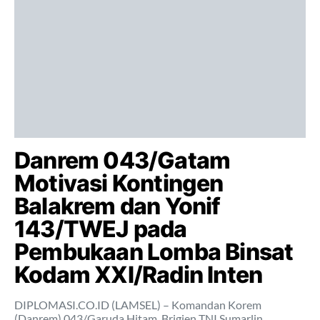
Danrem 043/Gatam
Motivasi Kontingen
Balakrem dan Yonif
143/TWEJ pada
Pembukaan Lomba Binsat
Kodam XXI/Radin Inten
DIPLOMASI.CO.ID (LAMSEL) – Komandan Korem
(Danrem) 043/Garuda Hitam, Brigjen TNI Sumarlin