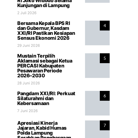
RI Joko Widodo Selama
Kunjungan di Lampung
2 Juli 2026
Bersama Kepala BPS RI
4
dan Gubernur, Kasdam
XXI/RI Pastikan Kesiapan
Sensus Ekonomi 2026
29 Juni 2026
Mustain Terpilih
5
Aklamasi sebagai Ketua
PERCASI Kabupaten
Pesawaran Periode
2026–2030
28 Juni 2026
Pangdam XXI/RI: Perkuat
6
Silaturahmi dan
Kebersamaan
7 Juni 2026
Apresiasi Kinerja
7
Jajaran, Kabid Humas
Polda Lampung
Serahkan Penghargaan