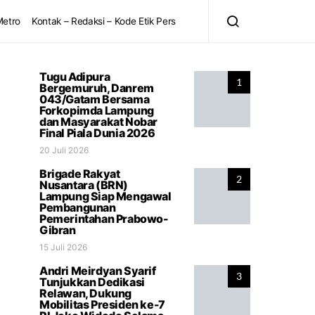
Metro
Kontak – Redaksi – Kode Etik Pers
Tugu Adipura
1
Bergemuruh, Danrem
043/Gatam Bersama
Forkopimda Lampung
dan Masyarakat Nobar
Final Piala Dunia 2026
20 Juli 2026
Brigade Rakyat
2
Nusantara (BRN)
Lampung Siap Mengawal
Pembangunan
Pemerintahan Prabowo-
Gibran
15 Juli 2026
Andri Meirdyan Syarif
3
Tunjukkan Dedikasi
Relawan, Dukung
Mobilitas Presiden ke-7