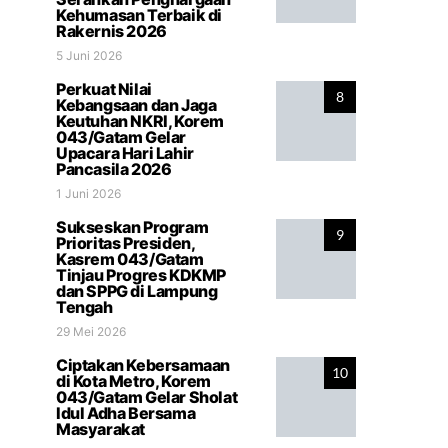
Kehumasan Terbaik di
Rakernis 2026
5 Juni 2026
Perkuat Nilai
8
Kebangsaan dan Jaga
Keutuhan NKRI, Korem
043/Gatam Gelar
Upacara Hari Lahir
Pancasila 2026
1 Juni 2026
Sukseskan Program
9
Prioritas Presiden,
Kasrem 043/Gatam
Tinjau Progres KDKMP
dan SPPG di Lampung
Tengah
29 Mei 2026
Ciptakan Kebersamaan
10
di Kota Metro, Korem
043/Gatam Gelar Sholat
Idul Adha Bersama
Masyarakat